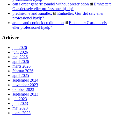
can i order generic toradol without prescription
til
Emhætter:
Gør-det-selv eller professionel hjælp?
prednisone and zanaflex
til
Emhætter: Gør-det-selv eller
professionel hjælp?
artane and coolock credit union
til
Emhætter: Gør-det-selv
eller professionel hjælp?
Arkiver
juli 2026
juni 2026
maj 2026
april 2026
marts 2026
februar 2026
april 2025
september 2024
november 2023
oktober 2023
september 2023
juli 2023
juni 2023
maj 2023
marts 2023