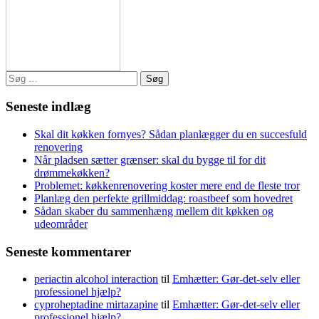
Søg
efter:
Seneste indlæg
Skal dit køkken fornyes? Sådan planlægger du en succesfuld
renovering
Når pladsen sætter grænser: skal du bygge til for dit
drømmekøkken?
Problemet: køkkenrenovering koster mere end de fleste tror
Planlæg den perfekte grillmiddag: roastbeef som hovedret
Sådan skaber du sammenhæng mellem dit køkken og
udeområder
Seneste kommentarer
periactin alcohol interaction
til
Emhætter: Gør-det-selv eller
professionel hjælp?
cyproheptadine mirtazapine
til
Emhætter: Gør-det-selv eller
professionel hjælp?