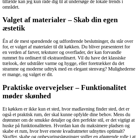
tilfælde kan jeg kun råde dig til at undersøge de lokale trends i
området.
Valget af materialer – Skab din egen
æstetik
Én af de mest spændende og udfordrende beslutninger, du står over
for, er valget af materialer til dit køkken. Du bliver præsenteret for
en verden af farver, teksturer og overflader, der kan forvandle
rummet fra ordinært til ekstraordinært. Vil du have det klassiske
trælook, der udstråler varme og hygge, eller foretrækker du det
stramme og moderne udtryk med en elegant stenvæg? Mulighederne
er mange, og valget er dit.
Praktiske overvejelser – Funktionalitet
møder skønhed
Et køkken er ikke kun et sted, hvor madlavning finder sted, det er
også et praktisk rum, der skal kunne opfylde dine behov. Mens du
drømmer om de smukke detaljer og den perfekte stil, er det vigtigt at
huske på funktionaliteten. Hvordan kan du maksimere pladsen og
skabe et rum, hvor hver eneste kvadratmeter udnyttes optimalt?
Skuffer, skabe og opbevaringsløsninger spiller en afgørende rolle i at