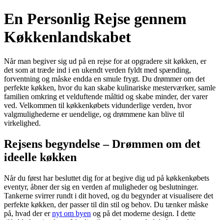
En Personlig Rejse gennem
Køkkenlandskabet
Når man begiver sig ud på en rejse for at opgradere sit køkken, er
det som at træde ind i en ukendt verden fyldt med spænding,
forventning og måske endda en smule frygt. Du drømmer om det
perfekte køkken, hvor du kan skabe kulinariske mesterværker, samle
familien omkring et velduftende måltid og skabe minder, der varer
ved. Velkommen til køkkenkøbets vidunderlige verden, hvor
valgmulighederne er uendelige, og drømmene kan blive til
virkelighed.
Rejsens begyndelse – Drømmen om det
ideelle køkken
Når du først har besluttet dig for at begive dig ud på køkkenkøbets
eventyr, åbner der sig en verden af muligheder og beslutninger.
Tankerne svirrer rundt i dit hoved, og du begynder at visualisere det
perfekte køkken, der passer til din stil og behov. Du tænker måske
på, hvad der er
nyt om byen
og på det moderne design. I dette